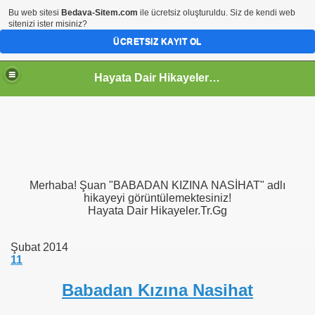
Bu web sitesi
Bedava-Sitem.com
ile ücretsiz oluşturuldu. Siz de kendi web
sitenizi ister misiniz?
ÜCRETSIZ KAYIT OL
Hayata Dair Hikayeler | Hayata Bakışınız Değişecek
Merhaba! Şuan "BABADAN KIZINA NASİHAT" adlı
hikayeyi görüntülemektesiniz!
Hayata Dair Hikayeler.Tr.Gg
Şubat 2014
11
Babadan Kızına Nasihat