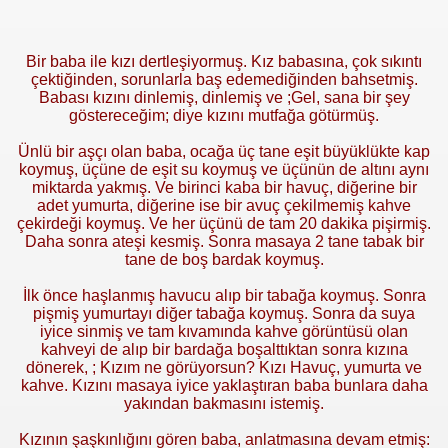
Bir baba ile kızı dertleşiyormuş. Kız babasına, çok sıkıntı
çektiğinden, sorunlarla baş edemediğinden bahsetmiş.
Babası kızını dinlemiş, dinlemiş ve ;Gel, sana bir şey
göstereceğim; diye kızını mutfağa götürmüş.
Ünlü bir aşçı olan baba, oc
ağa üç tane eşit büyüklükte kap
koymuş, üçüne de eşit su koymuş ve üçünün de altını aynı
miktarda yakmış. Ve birinci kaba bir havuç, diğerine bir
adet yumurta, diğerine ise bir avuç çekilmemiş kahve
çekirdeği koymuş. Ve her üçünü de tam 20 dakika pişirmiş.
Daha sonra ateşi kesmiş. Sonra masaya 2 tane tabak bir
tane de boş bardak koymuş.
İlk önce haşlanmış havucu alıp bir tabağa koymuş. Sonra
pişmiş yumurtayı diğer tabağa koymuş. Sonra da suya
iyice sinmiş ve tam kıvamında kahve görüntüsü olan
kahveyi de alıp bir bardağa boşalttıktan sonra kızına
dönerek, ; Kızım ne görüyorsun? Kızı Havuç, yumurta ve
kahve. Kızını masaya iyice yaklaştıran baba bunlara daha
yakından bakmasını istemiş.
Kızının şaşkınlığını gören baba, anlatmasına devam etmiş: