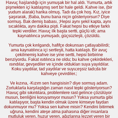
Havuç haşlandığı için yumuşak bir hal aldı. Yumurta, artık
pişmekten içi katılaşmış sert bir hale geldi. Kahve ise, (bir
yudum alarak) harika olmuş. Tadı da çok hoş. Kız, iyice
şaşırarak, ;Baba, bunu bana niçin gösteriyorsun? Diye
sormuş. Bak demiş babası, ;Hepsi aynı şekil kapta, aynı
sıcaklıkta, aynı dakika pişti. Fakat hepsi bu etkiye farklı
tepki verdiler. Havuç ilk başta sertti, güçlü idi; ama
kaynatılınca yumuşadı, güçsüzleşti, çözüldü.
Yumurta çok kırılgandı, hafifçe dokunsan çatlayabilirdi;
ama kaynatılınca içi sertleşti, hatta katılaştı. Bir avuç
çekilmemiş kahve ise yine sertti, hepsi birbirine
benziyordu. Fakat ısıtılınca ne oldu; bu kahve çekirdekleri,
ısındılar, gevşediler ve içinde oldukları suya yayıldılar.
Koku yaydılar, tad yaydılar ve suyu;eşsiz tadı;da bir
kahveye çevirdiler.;
Ve kızına, -Kızım sen hangisisin? diye sormuş adam.
Zorluklarla karşılaştığın zaman nasıl tepki gösteriyorsun?
Havuç gibi sıkıntılara, problemlere rast gelince çözülüyor
musun, benliğini koruyamıyor musun? Yoksa yumurta gibi
katılaşıyor, başta kendin olmak üzere kimseye faydan
dokunmuyor mu? Yoksa sen kahve misin? Kendini bitirmek
uğruna, kendini ateşe atma pahasına diğer insanlara
mutluluk veren, huzur veren, ağızlarına lezzet veren bir