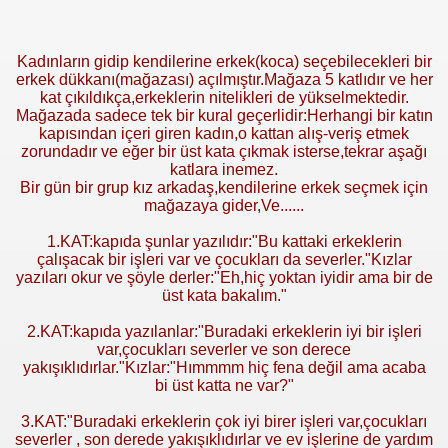
Kadınların gidip kendilerine erkek(koca) seçebilecekleri bir
erkek dükkanı(mağazası) açılmıştır.Mağaza 5 katlıdır ve her
kat çıkıldıkça,erkeklerin nitelikleri de yükselmektedir.
Mağazada sadece tek bir kural geçerlidir:Herhangi bir katın
ka
pısından içeri giren kadın,o kattan alış-veriş etmek
zorundadır ve eğer bir üst kata çıkmak isterse,tekrar aşağı
katlara inemez.
Bir gün bir grup kız arkadaş,kendilerine erkek seçmek için
mağazaya gider,Ve......
1.KAT:kapıda şunlar yazılıdır:"Bu kattaki erkeklerin
çalışacak bir işleri var ve çocukları da severler."Kızlar
yazıları okur ve şöyle derler:"Eh,hiç yoktan iyidir ama bir de
üst kata bakalım."
2.KAT:kapıda yazılanlar:"Buradaki erkeklerin iyi bir işleri
var,çocukları severler ve son derece
yakışıklıdırlar."Kızlar:"Hımmmm hiç fena değil ama acaba
bi üst katta ne var?"
3.KAT:"Buradaki erkeklerin çok iyi birer işleri var,çocukları
severler , son derede yakışıklıdırlar ve ev işlerine de yardım