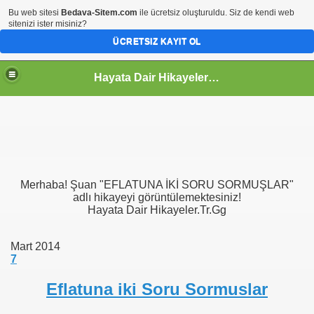
Bu web sitesi
Bedava-Sitem.com
ile ücretsiz oluşturuldu. Siz de kendi web
sitenizi ister misiniz?
ÜCRETSIZ KAYIT OL
Hayata Dair Hikayeler | Hayata Bakışınız Değişecek
Merhaba! Şuan "EFLATUNA İKİ SORU SORMUŞLAR"
adlı hikayeyi görüntülemektesiniz!
Hayata Dair Hikayeler.Tr.Gg
Mart 2014
7
Eflatuna iki Soru Sormuslar