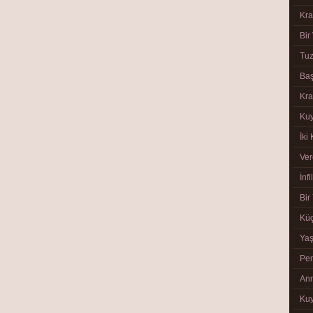
Kra
Bir
Tuz
Baş
Görüntüle
Kra
Kuy
İki
Ver
İnfi
Bir
Küç
Görüntüle
Ya
Pen
Ann
Ku