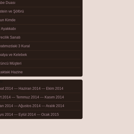
abe Duası
stein ve Şöförü
run Kimde
Görüntüle
 Ayakkabı
recilik Sanatı
atımızdaki 3 Kural
atya ve Kelebek
üncü Müşteri
aktaki Hazine
at 2014 --- Haziran 2014 --- Ekim 2014
Görüntüle
t 2014 --- Temmuz 2014 --- Kasım 2014
an 2014 --- Ağustos 2014 --- Aralık 2014
ıs 2014 --- Eylül 2014 --- Ocak 2015