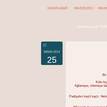
HAYATA DAIR :
HIKAYELER I
HIKAY
HIKAYELER VIII
Merhaba! Şuan "PADİ
Görüntüle
NISAN 2014
25
Bir
Köle hi
Ağlamaya, inlemeye başla
Görüntüle
Padişahın keyfi kaçtı. Her