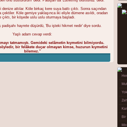
en onu sustururum' dedi. Padişah da 'Lütfetmiş olursunuz' dedi.
 denize attılar. Köle birkaç kere suya batt
ı çıktı. Sonra saçından
a çektiler. Köle gemiye yaklaşınca iki eliyle dümene asıldı, oradan
 çıktı, bir köşede uslu uslu oturmaya başladı.
ş padişahı hayrete düşürdü, 'Bu işteki hikmet nedir' diye sordu.
Yaşlı adam cevap verdi:
Görüntüle
tmayı tatmamıştı. Gemideki selâmetin kıymetini bilmiyordu.
böyledir, bir felâkete duçar olmayan kimse, huzurun kıymetini
bilemez."
Her
Mut
Yok
Görüntüle
Zeh
Kar
Bir
Mir