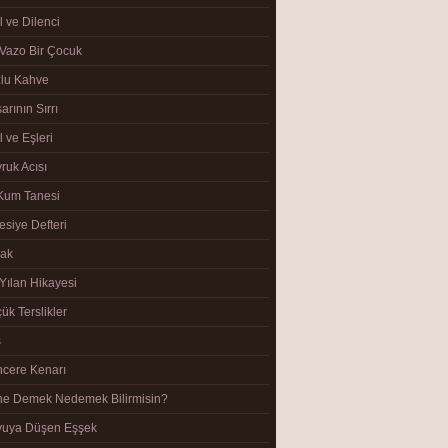
l ve Dilenci
 Vazo Bir Çocuk
lu Kahve
arının Sırrı
Görüntüle
l ve Eşleri
ruk Acısı
 Kum Tanesi
esiye Defteri
lak
 Yılan Hikayesi
ük Terslikler
Görüntüle
ş
cere Kenarı
e Demek Nedemek Bilirmisin?
yuya Düşen Eşşek