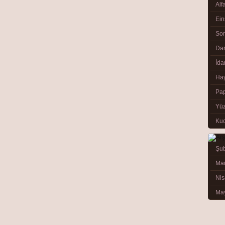
Alf
Ein
So
Görüntüle
Dar
İda
Hay
Pap
Yüz
Kuc
Şub
Görüntüle
Mar
Nis
May