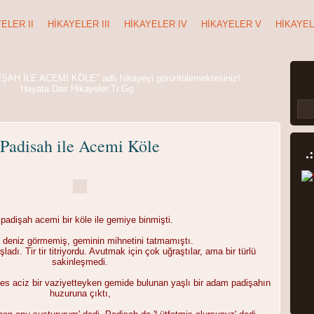
ELER II
HIKAYELER III
HIKAYELER IV
HIKAYELER V
HIKAYEL
ŞAH İLE ACEMİ KÖLE" adlı hikayeyi görüntülemektesiniz!
Hayata Dair Hikayeler.Tr.Gg
Görüntüle
Padisah ile Acemi Köle
.
 padişah acemi bir köle ile gemiye binmişti.
ç deniz görmemiş, geminin mihnetini tatmamıştı.
dı. Tir tir titriyordu. Avutmak için çok uğraştılar, ama bir türlü
sakinleşmedi.
Görüntüle
kes aciz bir vaziyetteyken gemide bulunan yaşlı bir adam padişahın
huzuruna çıktı,