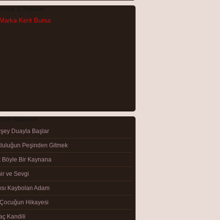
Görüntüle
şey Duayla Başlar
luluğun Peşinden Gitmek
 Böyle Bir Kaynana
Görüntüle
ir ve Sevgi
ısı Kaybolan Adam
 Çocuğun Hikayesi
aç Kandili