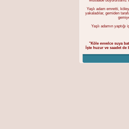
'Müsaade buyurursanız b
Yaşlı adam emretti, köleyi
yakaladılar, gemiden taraf
gemiye
Yaşlı adamın yaptığı i
Görüntüle
"Köle evvelce suya ba
İşte huzur ve saadet de 
Görüntüle