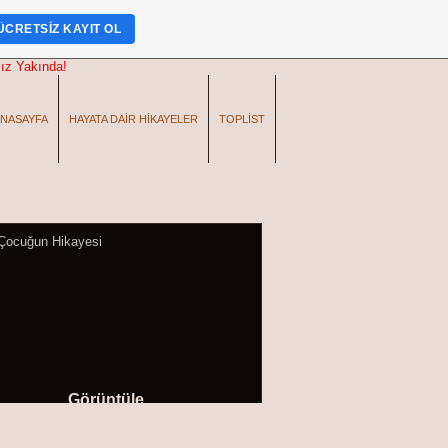
ÜCRETSIZ KAYIT OL
NASAYFA
HAYATA DAIR HIKAYELER
TOPLIST
Görüntüle