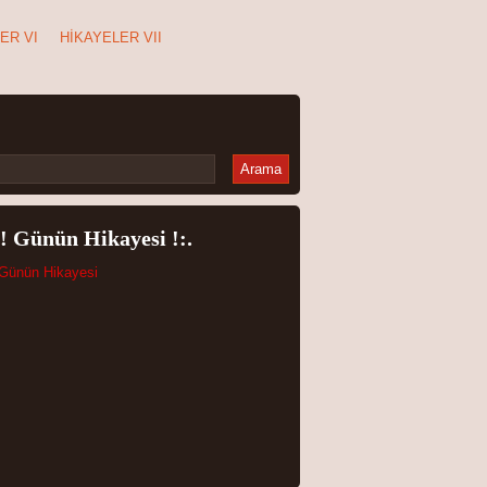
ER VI
HIKAYELER VII
Görüntüle
:! Günün Hikayesi !:.
Görüntüle