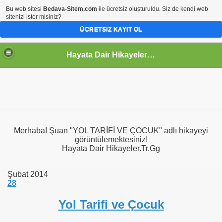
Bu web sitesi
Bedava-Sitem.com
ile ücretsiz oluşturuldu. Siz de kendi web
sitenizi ister misiniz?
ÜCRETSIZ KAYIT OL
Hayata Dair Hikayeler | Hayata Bakışınız Değişecek
Merhaba! Şuan "YOL TARİFİ VE ÇOCUK" adlı hikayeyi
görüntülemektesiniz!
Hayata Dair Hikayeler.Tr.Gg
Şubat 2014
28
Yol Tarifi ve Çocuk