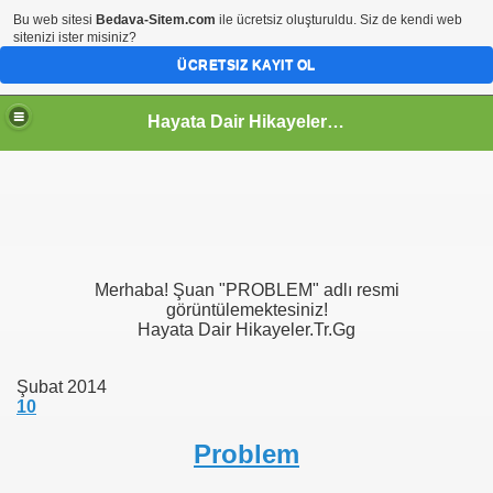
Bu web sitesi
Bedava-Sitem.com
ile ücretsiz oluşturuldu. Siz de kendi web
sitenizi ister misiniz?
ÜCRETSIZ KAYIT OL
Hayata Dair Hikayeler | Hayata Bakışınız Değişecek
Merhaba! Şuan "PROBLEM" adlı resmi
görüntülemektesiniz!
Hayata Dair Hikayeler.Tr.Gg
Şubat 2014
10
Problem